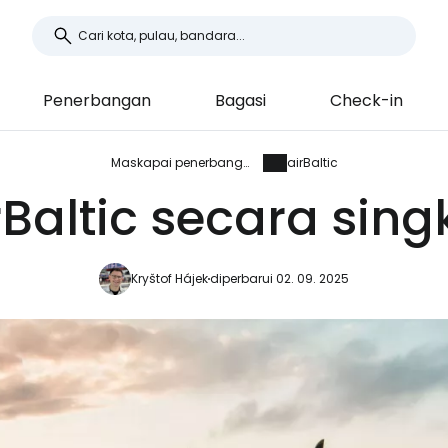
Penerbangan
Bagasi
Check-in
Maskapai penerbangan
airBaltic
rBaltic secara sing
Kryštof Hájek
diperbarui 02. 09. 2025