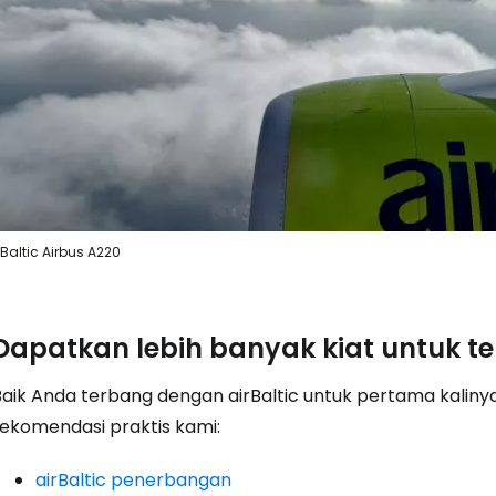
Lanj
Lanju
Lanju
rBaltic Airbus A220
Dapatkan lebih banyak kiat untuk t
aik Anda terbang dengan airBaltic untuk pertama kalinya 
rekomendasi praktis kami:
airBaltic penerbangan