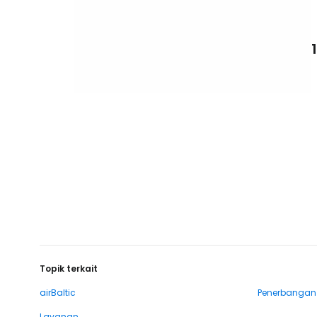
Topik terkait
airBaltic
Penerbangan
Layanan