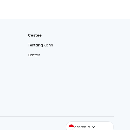
Cestee
Tentang Kami
Kontak
cestee.com
cestee.id