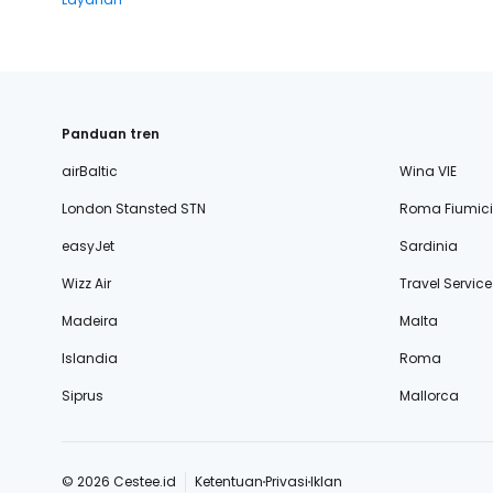
Panduan tren
airBaltic
Wina VIE
London Stansted STN
Roma Fiumic
easyJet
Sardinia
Wizz Air
Travel Service
Madeira
Malta
Islandia
Roma
Siprus
Mallorca
© 2026 Cestee.id
Ketentuan
Privasi
Iklan