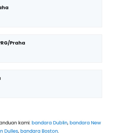
aha
PRG/Praha
a
panduan kami:
bandara Dublin
,
bandara New
n Dulles
,
bandara Boston
.