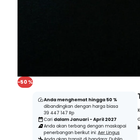
-50 %
Anda menghemat hingga 50 %
dibandingkan dengan harga biasa
39 447 147 Rp
Cari
dalam Januari - April 2027
Anda akan terbang dengan maskapai
penerbangan berikut ini:
Aer Lingus
Anda akan transit di bandara:
Dublin