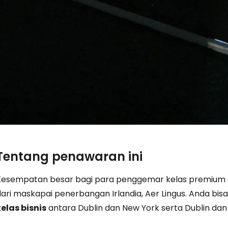
... komunitas perjalanan di seluruh d
Lanj
Lanju
Lanju
Tentang penawaran ini
Kesempatan besar bagi para penggemar kelas premium 
dari maskapai penerbangan Irlandia, Aer Lingus. Anda bi
kelas bisnis
antara Dublin dan New York serta Dublin dan