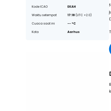
f
Kode ICAO
EKAH
Waktu setempat
17:18
(UTC +2.0)
Cuaca saat ini
-- °C
Kota
Aarhus