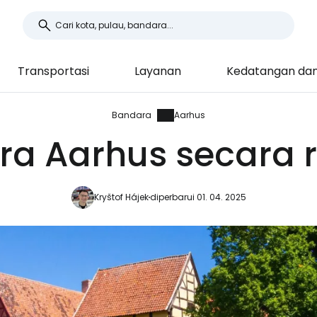
Transportasi
Layanan
Kedatangan da
Bandara
Aarhus
a Aarhus secara 
Kryštof Hájek
diperbarui 01. 04. 2025