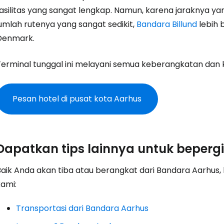
asilitas yang sangat lengkap. Namun, karena jaraknya yan
... komunitas perjalanan di seluruh d
jumlah rutenya yang sangat sedikit,
Bandara Billund
lebih 
Denmark.
Lanj
Terminal tunggal ini melayani semua keberangkatan dan 
Lanju
Pesan hotel di pusat kota Aarhus
Lanju
Dapatkan tips lainnya untuk beperg
Baik Anda akan tiba atau berangkat dari Bandara Aarhus, 
kami:
Transportasi dari Bandara Aarhus