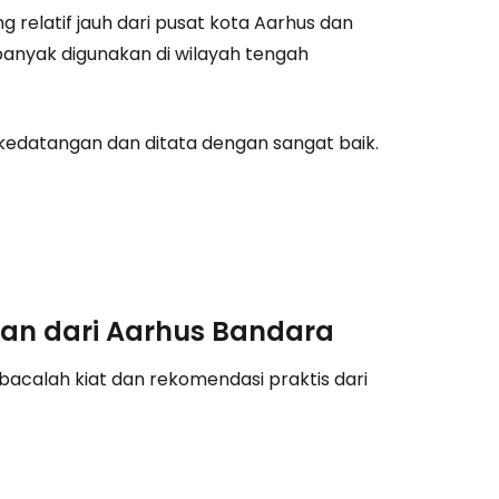
g relatif jauh dari pusat kota Aarhus dan
unia
banyak digunakan di wilayah tengah
utkan dengan Google
kedatangan dan ditata dengan sangat baik.
tkan dengan Facebook
tkan dengan email
ian dari Aarhus Bandara
bacalah kiat dan rekomendasi praktis dari