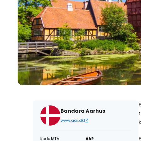
B
Bandara Aarhus
t
www.aar.dk
Kode IATA
AAR