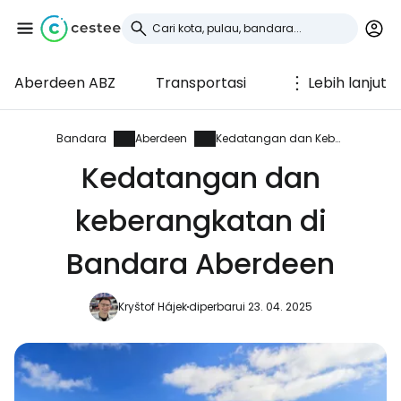
Aberdeen ABZ
Transportasi
Lebih lanjut
Masuk ke Cestee
... komunitas perjalanan di seluruh dunia
Bandara
Aberdeen
Kedatangan dan Keberangkatan
Kedatangan dan
Lanjutkan dengan Google
keberangkatan di
Bandara Aberdeen
Lanjutkan dengan Facebook
Kryštof Hájek
diperbarui 23. 04. 2025
Lanjutkan dengan email