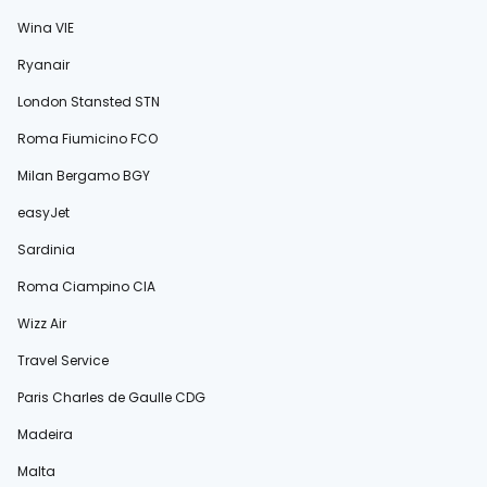
Wina VIE
Ryanair
London Stansted STN
Roma Fiumicino FCO
Milan Bergamo BGY
easyJet
Sardinia
Roma Ciampino CIA
Wizz Air
Travel Service
Paris Charles de Gaulle CDG
Madeira
Malta