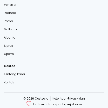
Venesia
Islandia
Roma
Mallorca
Albania
Siprus
Oporto
Cestee
Tentang Kami
Kontak
© 2026 Cestee.id
Ketentuan
Privasi
Iklan
Untuk kecintaan pada perjalanan