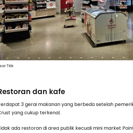
Masuk ke C
... komunitas perjalanan di seluruh d
Lanj
sar Titik
Lanju
Restoran dan kafe
Terdapat 3 gerai makanan yang berbeda setelah pemer
Lanju
Crust yang cukup terkenal.
idak ada restoran di area publik kecuali mini market Poin