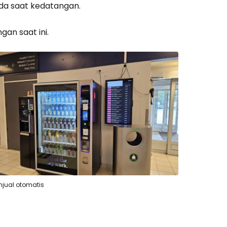
da saat kedatangan.
an saat ini.
njual otomatis