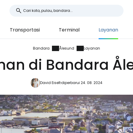
Transportasi
Terminal
Layanan
Bandara
Ålesund
Layanan
nan di Bandara Ål
David Eiselt
diperbarui 24. 08. 2024