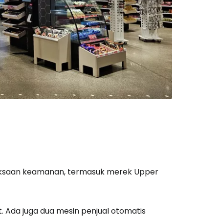
estee
unia
utkan dengan Google
tkan dengan Facebook
iksaan keamanan, termasuk merek Upper
tkan dengan email
t. Ada juga dua mesin penjual otomatis