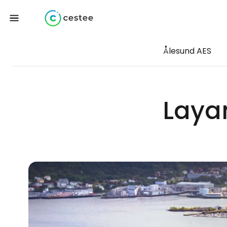
Ålesund AES
Laya