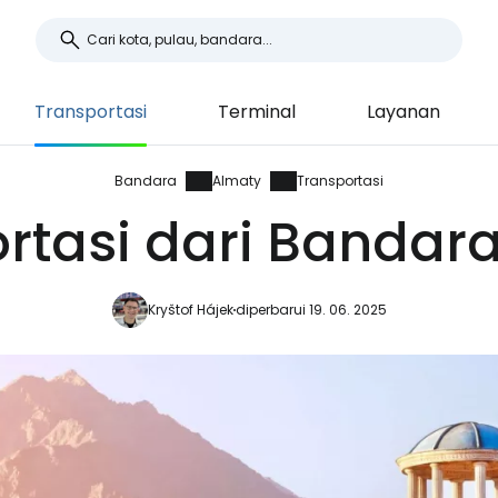
Transportasi
Terminal
Layanan
Bandara
Almaty
Transportasi
rtasi dari Bandar
Kryštof Hájek
diperbarui 19. 06. 2025