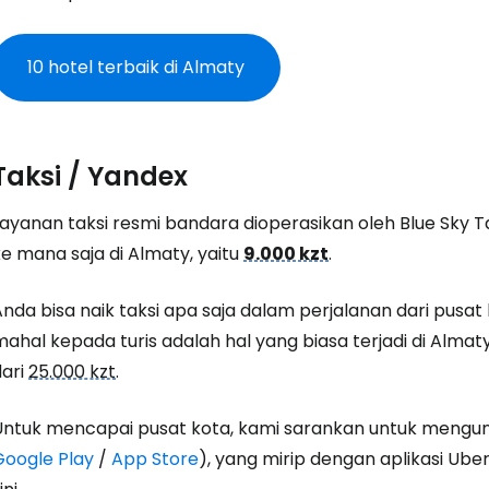
10 hotel terbaik di Almaty
Taksi / Yandex
Layanan taksi resmi bandara dioperasikan oleh Blue Sky T
e mana saja di Almaty, yaitu
9.000 kzt
.
Masuk ke C
nda bisa naik taksi apa saja dalam perjalanan dari pusat
ahal kepada turis adalah hal yang biasa terjadi di Almaty
dari
25.000 kzt
.
... komunitas perjalanan di seluruh d
Untuk mencapai pusat kota, kami sarankan untuk mengund
Lanj
Google Play
/
App Store
), yang mirip dengan aplikasi Uber