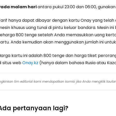
Pada malam hari
antara pukul 23:00 dan 06:00, gunaka
Tarif hanya dapat dibayar dengan kartu Onay yang telah d
esin khusus uang tunai di pintu keluar bandara. Mesin ini
seharga 800 tenge setelah Anda memasukkan uang kerta
kartu. Anda kemudian akan menggunakan jumlah ini untuk 
Harga kartu ini adalah 800 tenge dan harga tiket perora
i situs web
Onay.kz
(hanya dalam bahasa Rusia atau Kaza
mungkinkan tim editorial kami mendapatkan komisi jika Anda mengklik tauta
Ada pertanyaan lagi?