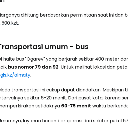
ini.
Lanju
Harganya dihitung berdasarkan permintaan saat ini dan b
.500 kzt
.
Lanju
Transportasi umum - bus
i halte bus "Ogarev" yang berjarak sekitar 400 meter dari
naik
bus nomor 79 dan 92
. Untuk melihat lokasi dan peta 
2gis.kz/almaty
.
Moda transportasi ini cukup dapat diandalkan. Meskipun t
ntervalnya sekitar 6-20 menit. Dari pusat kota, karena s
memperkirakan setidaknya
60-75 menit
waktu berkendar
mumnya, layanan harian beroperasi dari sekitar pukul 5:3