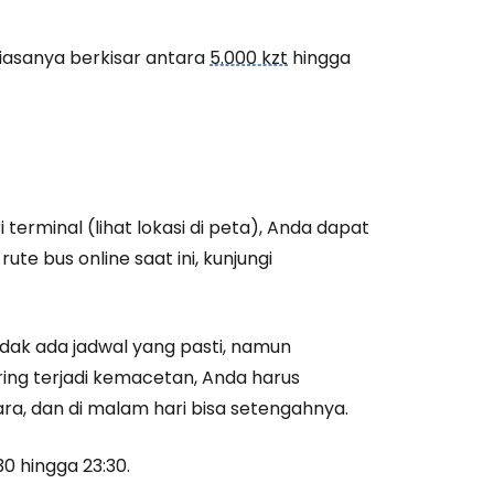
tkan dengan Facebook
iasanya berkisar antara
5.000 kzt
hingga
tkan dengan email
 terminal (lihat lokasi di peta), Anda dapat
rute bus online saat ini, kunjungi
idak ada jadwal yang pasti, namun
ering terjadi kemacetan, Anda harus
a, dan di malam hari bisa setengahnya.
0 hingga 23:30.