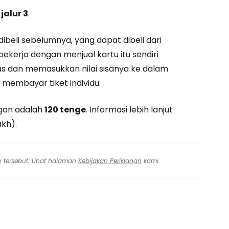
n
jalur 3
.
ibeli sebelumnya, yang dapat dibeli dari
 bekerja dengan menjual kartu itu sendiri
s dan memasukkan nilai sisanya ke dalam
membayar tiket individu.
ngan adalah
120 tenge
. Informasi lebih lanjut
kh).
n tersebut. Lihat halaman
Kebijakan Periklanan
kami.