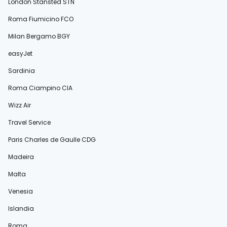
London Stansted STN
Roma Fiumicino FCO
Milan Bergamo BGY
easyJet
Sardinia
Roma Ciampino CIA
Wizz Air
Travel Service
Paris Charles de Gaulle CDG
Madeira
Malta
Venesia
Islandia
Roma