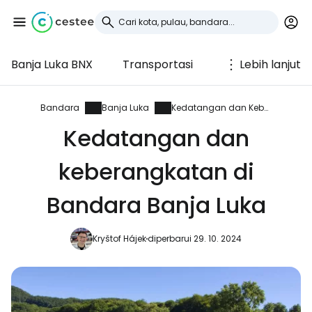
Banja Luka BNX
Transportasi
Lebih lanjut
Masuk ke Cestee
... komunitas perjalanan di seluruh dunia
Bandara
Banja Luka
Kedatangan dan Keberangkatan
Kedatangan dan
Lanjutkan dengan Google
keberangkatan di
Bandara Banja Luka
Lanjutkan dengan Facebook
Kryštof Hájek
diperbarui 29. 10. 2024
Lanjutkan dengan email