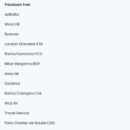
Panduan tren
airBaltic
Wina VIE
Ryanair
London Stansted STN
Roma Fiumicino FCO
Milan Bergamo BGY
easyJet
Sardinia
Roma Ciampino CIA
Wizz Air
Travel Service
Paris Charles de Gaulle CDG