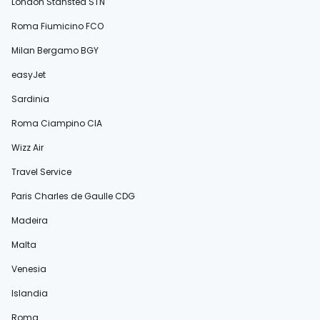
London Stansted STN
Roma Fiumicino FCO
Milan Bergamo BGY
easyJet
Sardinia
Roma Ciampino CIA
Wizz Air
Travel Service
Paris Charles de Gaulle CDG
Madeira
Malta
Venesia
Islandia
Roma