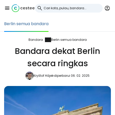
Berlin semua bandara
Masuk ke Cestee
... komunitas perjalanan di seluruh dunia
Bandara
Berlin semua bandara
Bandara dekat Berlin
Lanjutkan dengan Google
secara ringkas
Kryštof Hájek
diperbarui 06. 02. 2025
Lanjutkan dengan Facebook
Lanjutkan dengan email