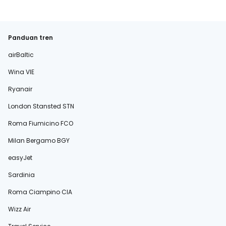
Panduan tren
airBaltic
Wina VIE
Ryanair
London Stansted STN
Roma Fiumicino FCO
Milan Bergamo BGY
easyJet
Sardinia
Roma Ciampino CIA
Wizz Air