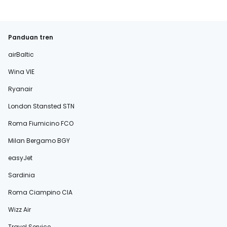
Panduan tren
airBaltic
Wina VIE
Ryanair
London Stansted STN
Roma Fiumicino FCO
Milan Bergamo BGY
easyJet
Sardinia
Roma Ciampino CIA
Wizz Air
Travel Service