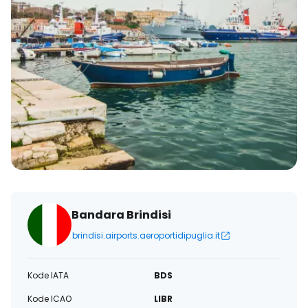
Bandara Brindisi
brindisi.airports.aeroportidipuglia.it
Kode IATA
BDS
Kode ICAO
LIBR