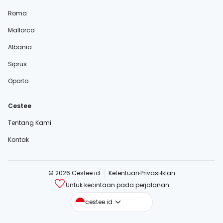
Roma
Mallorca
Albania
Siprus
Oporto
Cestee
Tentang Kami
Kontak
© 2026 Cestee.id
Ketentuan
Privasi
Iklan
Untuk kecintaan pada perjalanan
cestee.com
cestee.id
cestee.sk