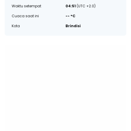
Waktu setempat
04:51
(UTC +2.0)
Cuaca saat ini
-- °C
Kota
Brindisi