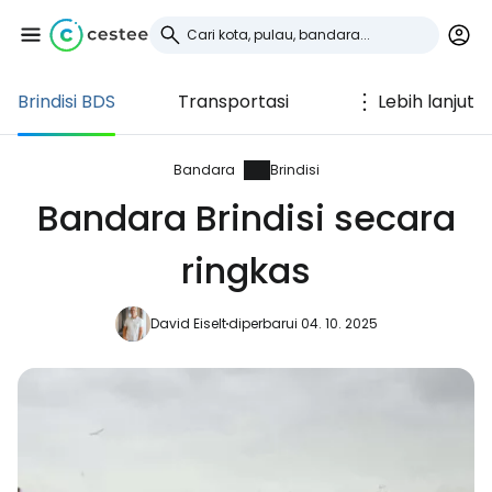
Brindisi BDS
Transportasi
Lebih lanjut
Masuk ke Cestee
... komunitas perjalanan di seluruh dunia
Bandara
Brindisi
Bandara Brindisi secara
Lanjutkan dengan Google
ringkas
David Eiselt
diperbarui 04. 10. 2025
Lanjutkan dengan Facebook
Lanjutkan dengan email