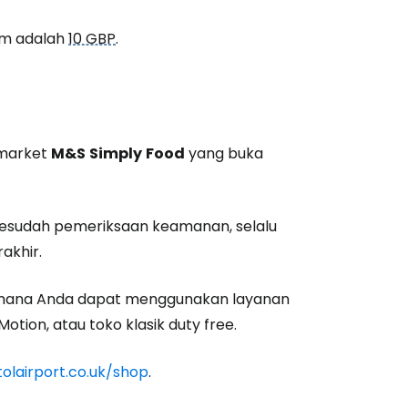
unia
am adalah
10 GBP
.
utkan dengan Google
rmarket
M&S
Simply
Food
yang buka
tkan dengan Facebook
esudah pemeriksaan keamanan, selalu
tkan dengan email
akhir.
di mana Anda dapat menggunakan layanan
Motion, atau toko klasik
duty free
.
tolairport.co.uk/shop
.