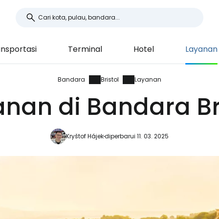
nsportasi
Terminal
Hotel
Layanan
Bandara
Bristol
Layanan
nan di Bandara Br
Kryštof Hájek
diperbarui 11. 03. 2025