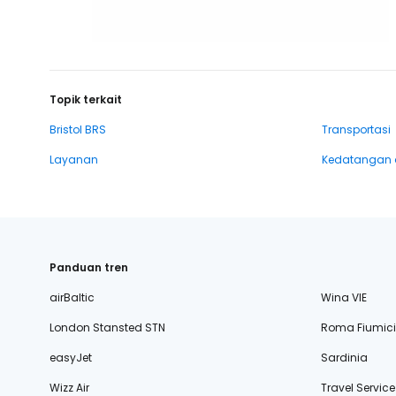
Topik terkait
Bristol BRS
Transportasi
Layanan
Kedatangan 
Panduan tren
airBaltic
Wina VIE
London Stansted STN
Roma Fiumic
easyJet
Sardinia
Wizz Air
Travel Service