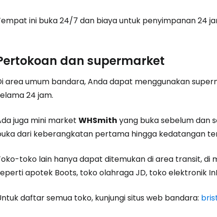
... komunitas perjalanan di seluruh d
Tempat ini buka 24/7 dan biaya untuk penyimpanan 24 j
Lanj
Pertokoan dan supermarket
Di area umum bandara, Anda dapat menggunakan supe
Lanju
selama 24 jam.
Ada juga mini market
WHSmith
yang buka sebelum dan s
Lanju
buka dari keberangkatan pertama hingga kedatangan ter
Toko-toko lain hanya dapat ditemukan di area transit, 
eperti apotek Boots, toko olahraga JD, toko elektronik In
Untuk daftar semua toko, kunjungi situs web bandara:
bris