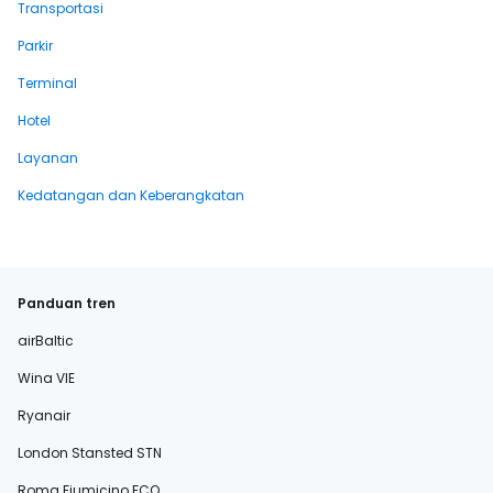
Transportasi
Parkir
Terminal
Hotel
Layanan
Kedatangan dan Keberangkatan
Panduan tren
airBaltic
Wina VIE
Ryanair
London Stansted STN
Roma Fiumicino FCO