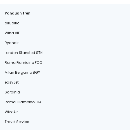
Panduan tren
airBaltic
Wina VIE
Ryanair
London Stansted STN
Roma Fiumicino FCO
Milan Bergamo BGY
easyJet
Sardinia
Roma Ciampino CIA
Wizz Air
Travel Service