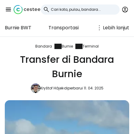
Burnie BWT
Transportasi
Lebih lanjut
Masuk ke Cestee
... komunitas perjalanan di seluruh dunia
Bandara
Burnie
Terminal
Transfer di Bandara
Lanjutkan dengan Google
Burnie
Kryštof Hájek
diperbarui 11. 04. 2025
Lanjutkan dengan Facebook
Lanjutkan dengan email