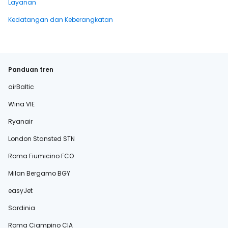
Layanan
Kedatangan dan Keberangkatan
Panduan tren
airBaltic
Wina VIE
Ryanair
London Stansted STN
Roma Fiumicino FCO
Milan Bergamo BGY
easyJet
Sardinia
Roma Ciampino CIA