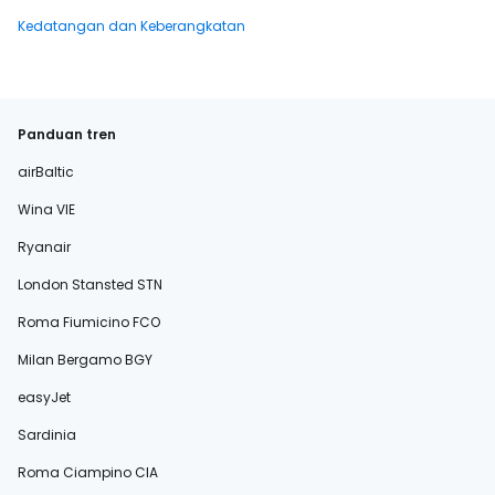
Kedatangan dan Keberangkatan
Panduan tren
airBaltic
Wina VIE
Ryanair
London Stansted STN
Roma Fiumicino FCO
Milan Bergamo BGY
easyJet
Sardinia
Roma Ciampino CIA