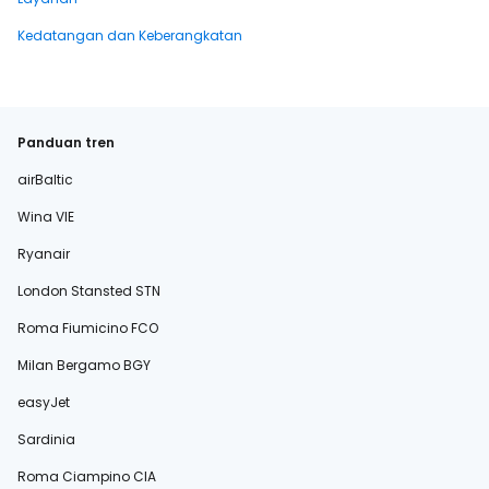
Kedatangan dan Keberangkatan
Panduan tren
airBaltic
Wina VIE
Ryanair
London Stansted STN
Roma Fiumicino FCO
Milan Bergamo BGY
easyJet
Sardinia
Roma Ciampino CIA