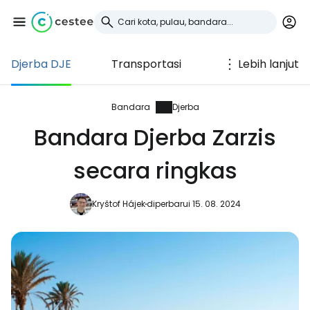
Djerba DJE
Transportasi
Lebih lanjut
Masuk ke Cestee
... komunitas perjalanan di seluruh dunia
Bandara
Djerba
Bandara Djerba Zarzis
Lanjutkan dengan Google
secara ringkas
Kryštof Hájek
diperbarui 15. 08. 2024
Lanjutkan dengan Facebook
Lanjutkan dengan email