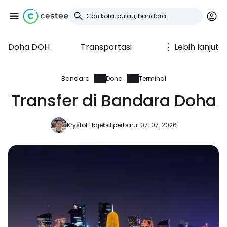
Doha DOH
Transportasi
Lebih lanjut
Masuk ke Cestee
... komunitas perjalanan di seluruh dunia
Bandara
Doha
Terminal
Transfer di Bandara Doha
Lanjutkan dengan Google
Kryštof Hájek
diperbarui 07. 07. 2026
Lanjutkan dengan Facebook
Lanjutkan dengan email