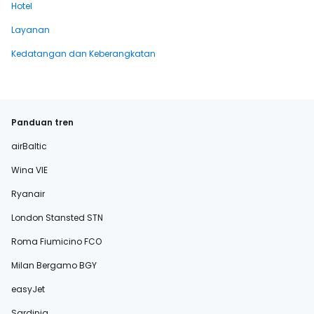
Hotel
Layanan
Kedatangan dan Keberangkatan
Panduan tren
airBaltic
Wina VIE
Ryanair
London Stansted STN
Roma Fiumicino FCO
Milan Bergamo BGY
easyJet
Sardinia