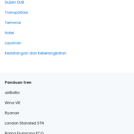
Dublin DUB
Transportasi
Terminal
Hotel
Layanan
Kedatangan dan Keberangkatan
Panduan tren
airBaltic
Wina VIE
Ryanair
London Stansted STN
Roma Fiumicino FCO