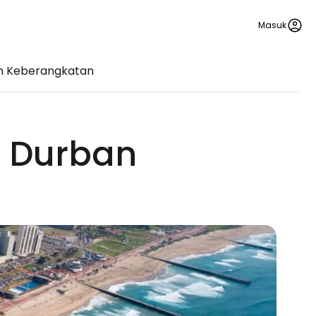
Masuk
n Keberangkatan
a Durban