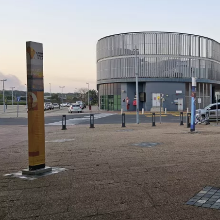
Masuk ke C
... komunitas perjalanan di seluruh d
Lanj
Lanju
Lanju