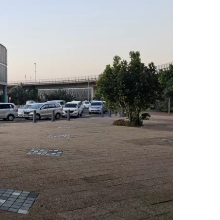
estee
unia
utkan dengan Google
tkan dengan Facebook
tkan dengan email