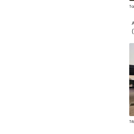
Ta
A
(
Ti