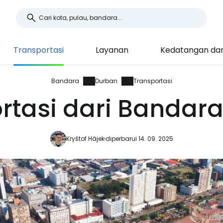
Transportasi
Layanan
Kedatangan da
Bandara
Durban
Transportasi
rtasi dari Bandar
Kryštof Hájek
diperbarui 14. 09. 2025