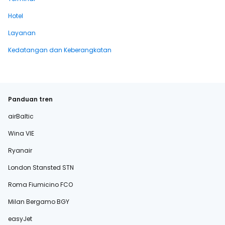
Hotel
Layanan
Kedatangan dan Keberangkatan
Panduan tren
airBaltic
Wina VIE
Ryanair
London Stansted STN
Roma Fiumicino FCO
Milan Bergamo BGY
easyJet