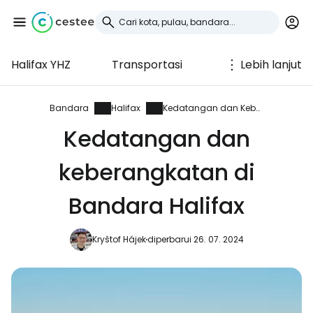
Halifax YHZ
Transportasi
Lebih lanjut
Masuk ke Cestee
... komunitas perjalanan di seluruh dunia
Bandara
Halifax
Kedatangan dan Keberangkatan
Kedatangan dan
Lanjutkan dengan Google
keberangkatan di
Bandara Halifax
Lanjutkan dengan Facebook
Kryštof Hájek
diperbarui 26. 07. 2024
Lanjutkan dengan email