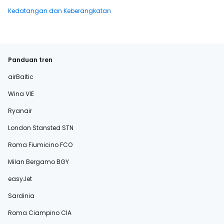
Kedatangan dan Keberangkatan
Panduan tren
airBaltic
Wina VIE
Ryanair
London Stansted STN
Roma Fiumicino FCO
Milan Bergamo BGY
easyJet
Sardinia
Roma Ciampino CIA