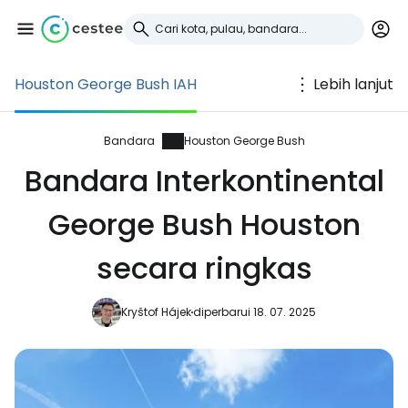
Houston George Bush IAH
Lebih lanjut
Masuk ke Cestee
... komunitas perjalanan di seluruh dunia
Bandara
Houston George Bush
Bandara Interkontinental
Lanjutkan dengan Google
George Bush Houston
secara ringkas
Lanjutkan dengan Facebook
Kryštof Hájek
diperbarui 18. 07. 2025
Lanjutkan dengan email