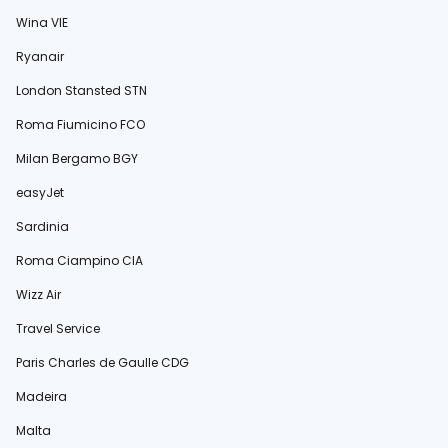
Wina VIE
Ryanair
London Stansted STN
Roma Fiumicino FCO
Milan Bergamo BGY
easyJet
Sardinia
Roma Ciampino CIA
Wizz Air
Travel Service
Paris Charles de Gaulle CDG
Madeira
Malta