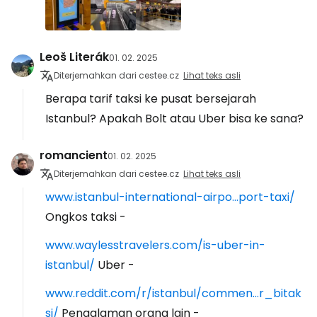
Leoš Literák
01. 02. 2025
Diterjemahkan dari cestee.cz
Lihat teks asli
Berapa tarif taksi ke pusat bersejarah
Istanbul? Apakah Bolt atau Uber bisa ke sana?
romancient
01. 02. 2025
Diterjemahkan dari cestee.cz
Lihat teks asli
www.istanbul-international-airpo...port-taxi/
Ongkos taksi -
www.waylesstravelers.com/is-uber-in-
istanbul/
Uber -
www.reddit.com/r/istanbul/commen...r_bitak
si/
Pengalaman orang lain -