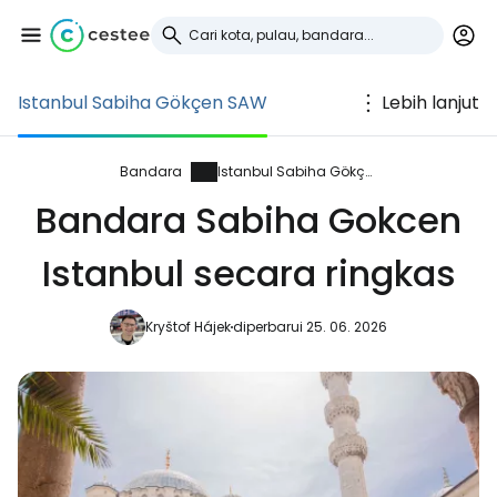
Istanbul Sabiha Gökçen SAW
Lebih lanjut
Masuk ke Cestee
... komunitas perjalanan di seluruh dunia
Bandara
Istanbul Sabiha Gökçen
Bandara Sabiha Gokcen
Lanjutkan dengan Google
Istanbul secara ringkas
Kryštof Hájek
diperbarui 25. 06. 2026
Lanjutkan dengan Facebook
Lanjutkan dengan email