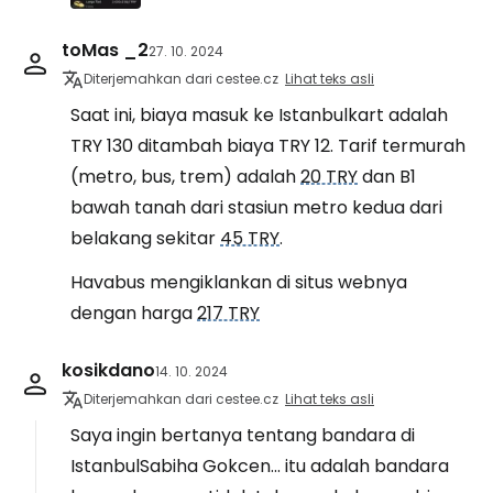
toMas _2
27. 10. 2024
Diterjemahkan dari cestee.cz
Lihat teks asli
Saat ini, biaya masuk ke Istanbulkart adalah
TRY 130 ditambah biaya TRY 12. Tarif termurah
(metro, bus, trem) adalah
20 TRY
dan B1
bawah tanah dari stasiun metro kedua dari
belakang sekitar
45 TRY
.
Havabus mengiklankan di situs webnya
dengan harga
217 TRY
kosikdano
14. 10. 2024
Diterjemahkan dari cestee.cz
Lihat teks asli
Saya ingin bertanya tentang bandara di
IstanbulSabiha Gokcen... itu adalah bandara