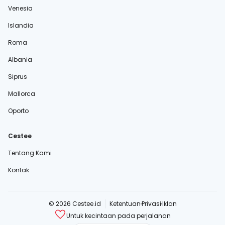
Venesia
Islandia
Roma
Albania
Siprus
Mallorca
Oporto
Cestee
Tentang Kami
Kontak
© 2026 Cestee.id
Ketentuan
Privasi
Iklan
Untuk kecintaan pada perjalanan
cestee.com