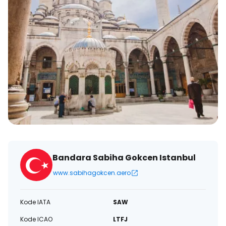
Bandara Sabiha Gokcen Istanbul
www.sabihagokcen.aero
Kode IATA
SAW
Kode ICAO
LTFJ