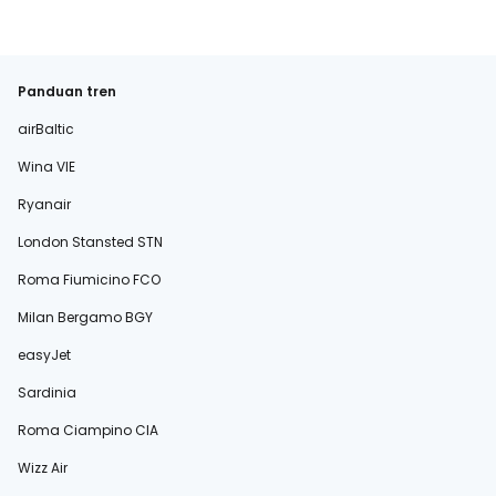
Panduan tren
airBaltic
Wina VIE
Ryanair
London Stansted STN
Roma Fiumicino FCO
Milan Bergamo BGY
easyJet
Sardinia
Roma Ciampino CIA
Wizz Air