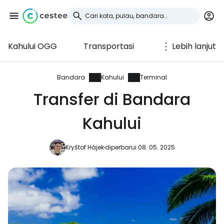
Kahului OGG
Transportasi
Lebih lanjut
Masuk ke Cestee
... komunitas perjalanan di seluruh dunia
Bandara
Kahului
Terminal
Transfer di Bandara
Lanjutkan dengan Google
Kahului
Kryštof Hájek
diperbarui 08. 05. 2025
Lanjutkan dengan Facebook
Lanjutkan dengan email