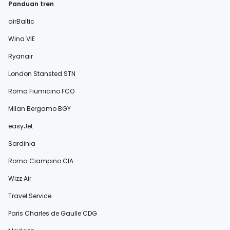
Panduan tren
airBaltic
Wina VIE
Ryanair
London Stansted STN
Roma Fiumicino FCO
Milan Bergamo BGY
easyJet
Sardinia
Roma Ciampino CIA
Wizz Air
Travel Service
Paris Charles de Gaulle CDG