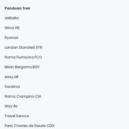
Panduan tren
airBaltic
Wina VIE
Ryanair
London Stansted STN
Roma Fiumicino FCO
Milan Bergamo BGY
easyJet
Sardinia
Roma Ciampino CIA
Wizz Air
Travel Service
Paris Charles de Gaulle CDG