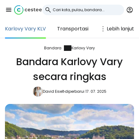
Karlovy Vary KLV
Transportasi
Lebih lanjut
Masuk ke Cestee
... komunitas perjalanan di seluruh dunia
Bandara
Karlovy Vary
Bandara Karlovy Vary
Lanjutkan dengan Google
secara ringkas
David Eiselt
diperbarui 17. 07. 2025
Lanjutkan dengan Facebook
Lanjutkan dengan email