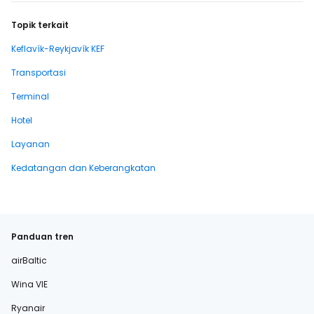
Topik terkait
Keflavík-Reykjavík KEF
Transportasi
Terminal
Hotel
Layanan
Kedatangan dan Keberangkatan
Panduan tren
airBaltic
Wina VIE
Ryanair