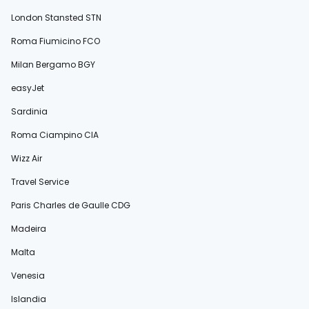
London Stansted STN
Roma Fiumicino FCO
Milan Bergamo BGY
easyJet
Sardinia
Roma Ciampino CIA
Wizz Air
Travel Service
Paris Charles de Gaulle CDG
Madeira
Malta
Venesia
Islandia