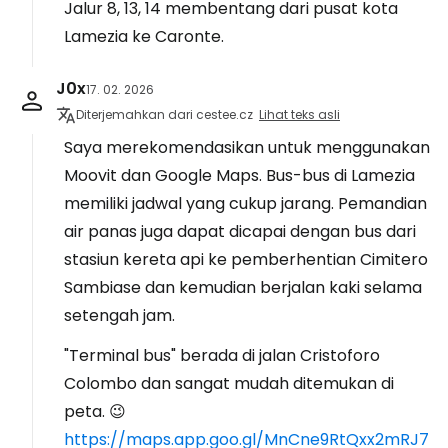
Jalur 8, 13, 14 membentang dari pusat kota
Lamezia ke Caronte.
J0x
17. 02. 2026
Diterjemahkan dari cestee.cz
Lihat teks asli
Saya merekomendasikan untuk menggunakan
Moovit dan Google Maps. Bus-bus di Lamezia
memiliki jadwal yang cukup jarang. Pemandian
air panas juga dapat dicapai dengan bus dari
stasiun kereta api ke pemberhentian Cimitero
Sambiase dan kemudian berjalan kaki selama
setengah jam.
"Terminal bus" berada di jalan Cristoforo
Colombo dan sangat mudah ditemukan di
peta. 😉
https://maps.app.goo.gl/MnCne9RtQxx2mRJ7