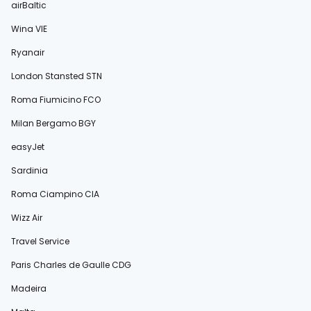
airBaltic
Wina VIE
Ryanair
London Stansted STN
Roma Fiumicino FCO
Milan Bergamo BGY
easyJet
Sardinia
Roma Ciampino CIA
Wizz Air
Travel Service
Paris Charles de Gaulle CDG
Madeira