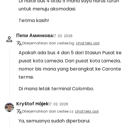
Di halte bus 4 atau 5 mana saya harus turun
untuk menuju akomodasi.
Terima kasih!
Пепи Аминкова
17. 02. 2026
Diterjemahkan dari cestee.bg
Lihat teks asli
Apakah ada bus 4 dan 5 dari Stasiun Pusat ke
pusat kota Lamezia. Dari pusat kota Lamezia,
nomor bis mana yang berangkat ke Caronte
terme.
Di mana letak terminal Colombo.
Kryštof Hájek
17. 02. 2026
Diterjemahkan dari cestee.cz
Lihat teks asli
Ya, semuanya sudah diperbarui.