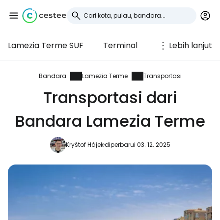
Lamezia Terme SUF
Terminal
Lebih lanjut
Masuk ke Cestee
... komunitas perjalanan di seluruh dunia
Bandara
Lamezia Terme
Transportasi
Transportasi dari
Lanjutkan dengan Google
Bandara Lamezia Terme
Kryštof Hájek
diperbarui 03. 12. 2025
Lanjutkan dengan Facebook
Lanjutkan dengan email