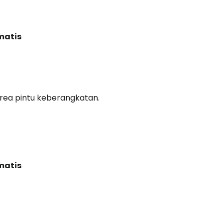
matis
area pintu keberangkatan.
matis