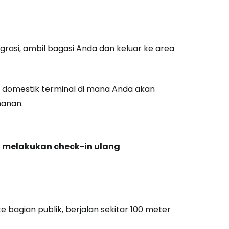
unia
grasi, ambil bagasi Anda dan keluar ke area
utkan dengan Google
n domestik terminal di mana Anda akan
tkan dengan Facebook
manan.
tkan dengan email
 melakukan check-in ulang
e bagian publik, berjalan sekitar 100 meter