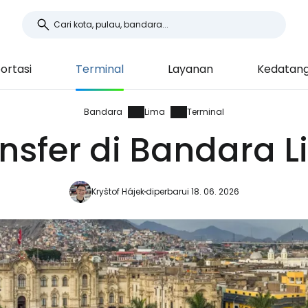
ortasi
Terminal
Layanan
Kedatang
Bandara
Lima
Terminal
nsfer di Bandara 
Kryštof Hájek
diperbarui 18. 06. 2026