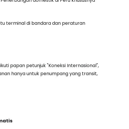
. Penerbangan domestik di Peru khususnya
tu terminal di bandara dan peraturan
kuti papan petunjuk "Koneksi Internasional",
an hanya untuk penumpang yang transit,
estee
matis