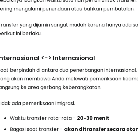
sebaiknya luangkan waktu satu hari penuh untuk transfer
sering mengalami penundaan atau bahkan pembatalan.
Transfer yang dijamin sangat mudah karena hanya ada sa
erikut ini berlaku.
Internasional <-> Internasional
aat berpindah di antara dua penerbangan internasional, i
yang akan membawa Anda melewati pemeriksaan keaman
langsung ke area gerbang keberangkatan.
Tidak ada pemeriksaan imigrasi.
Waktu transfer rata-rata -
20-30 menit
Masuk ke C
Bagasi saat transfer -
akan ditransfer secara oto