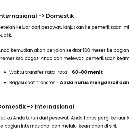
... komunitas perjalanan di seluruh d
Internasional -> Domestik
etelah keluar dari pesawat, lanjutkan ke pemeriksaan imi
Lanj
ublik.
Anda kemudian akan berjalan sekitar 100 meter ke bagia
Lanju
memeriksa bagasi Anda dan melewati pemeriksaan kea
Waktu transfer rata-rata -
60-80 menit
Lanju
Bagasi saat transfer -
Anda harus mengambil dan
Domestik -> Internasional
etika Anda turun dari pesawat, Anda harus pergi ke luar k
e bagian internasional dan melalui keamanan di sini.