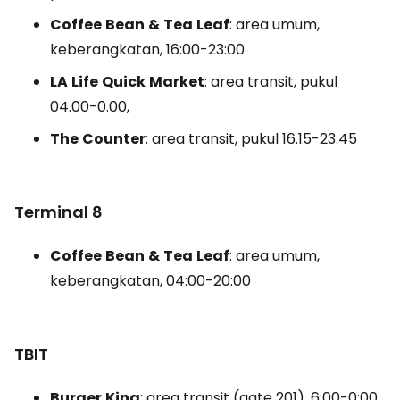
Coffee
Bean
&
Tea
Leaf
: area umum,
keberangkatan, 16:00-23:00
LA
Life
Quick
Market
: area transit, pukul
04.00-0.00,
The
Counter
: area transit, pukul 16.15-23.45
Terminal 8
Coffee
Bean
&
Tea
Leaf
: area umum,
keberangkatan, 04:00-20:00
TBIT
Burger
King
: area transit
(gate 201),
6:00-0:00