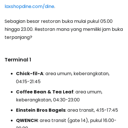
laxshopdine.com/dine
.
Sebagian besar restoran buka mulai pukul 05.00
hingga 23.00. Restoran mana yang memiliki jam buka
terpanjang?
Terminal 1
Chick-fil-A
: area umum, keberangkatan,
04:15-21:45
Coffee
Bean
&
Tea
Leaf
: area umum,
keberangkatan, 04:30-23:00
Einstein
Bros
Bagels
: area transit, 4:15-17:45
QWENCH
: area transit
(gate 14)
, pukul 16.00-