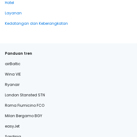
Hotel
Layanan
Kedatangan dan Keberangkatan
Panduan tren
airBaltic
Wina VIE
Ryanair
London Stansted STN
Roma Fiumicino FCO
Milan Bergamo BGY
easyJet
Sardinia