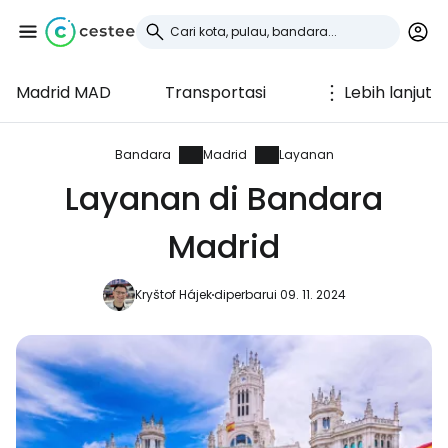
Madrid MAD
Transportasi
Lebih lanjut
Masuk ke Cestee
... komunitas perjalanan di seluruh dunia
Bandara
Madrid
Layanan
Layanan di Bandara
Lanjutkan dengan Google
Madrid
Kryštof Hájek
diperbarui 09. 11. 2024
Lanjutkan dengan Facebook
Lanjutkan dengan email