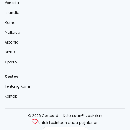
Venesia
Islandia
Roma
Mallorca
Albania
Siprus
Oporto
Cestee
Tentang Kami
Kontak
© 2026 Cestee.id
Ketentuan
Privasi
Iklan
Untuk kecintaan pada perjalanan
cestee.com