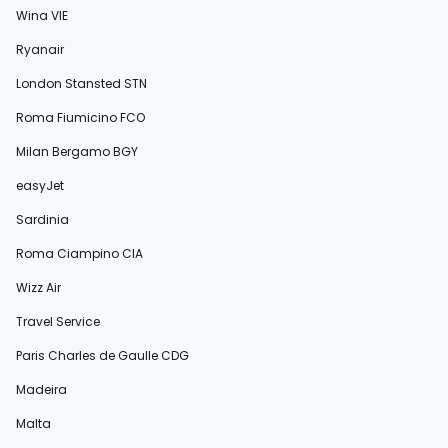
Wina VIE
Ryanair
London Stansted STN
Roma Fiumicino FCO
Milan Bergamo BGY
easyJet
Sardinia
Roma Ciampino CIA
Wizz Air
Travel Service
Paris Charles de Gaulle CDG
Madeira
Malta