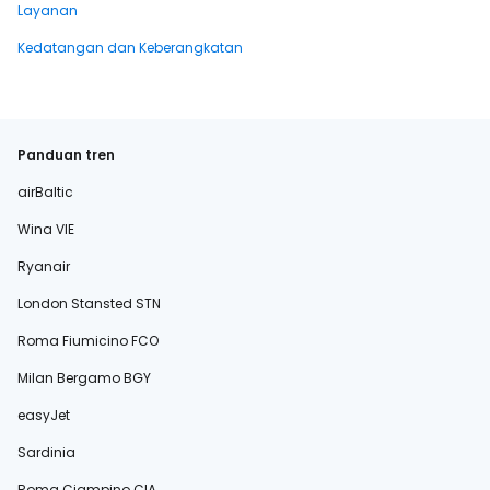
Layanan
Kedatangan dan Keberangkatan
Panduan tren
airBaltic
Wina VIE
Ryanair
London Stansted STN
Roma Fiumicino FCO
Milan Bergamo BGY
easyJet
Sardinia
Roma Ciampino CIA