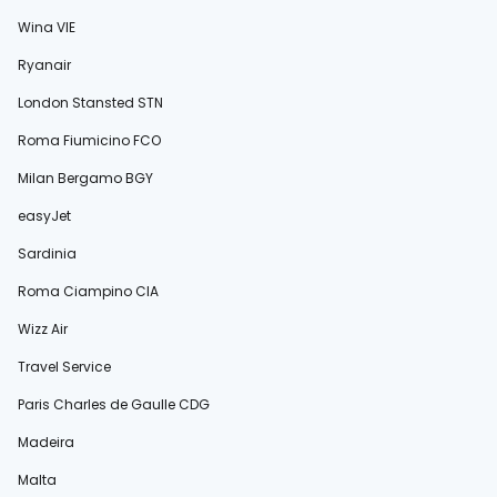
Wina VIE
Ryanair
London Stansted STN
Roma Fiumicino FCO
Milan Bergamo BGY
easyJet
Sardinia
Roma Ciampino CIA
Wizz Air
Travel Service
Paris Charles de Gaulle CDG
Madeira
Malta