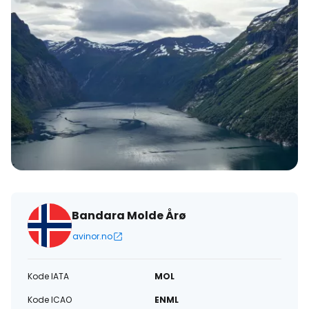
Bandara Molde Årø
avinor.no
Kode IATA
MOL
Kode ICAO
ENML