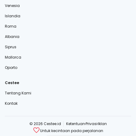
Venesia
Islandia
Roma
Albania
Siprus
Mallorca
Oporto
Cestee
Tentang Kami
Kontak
© 2026 Cestee.id
Ketentuan
Privasi
Iklan
Untuk kecintaan pada perjalanan
cestee.com