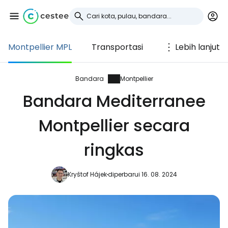
Montpellier MPL
Transportasi
Lebih lanjut
Masuk ke Cestee
... komunitas perjalanan di seluruh dunia
Bandara
Montpellier
Bandara Mediterranee
Lanjutkan dengan Google
Montpellier secara
ringkas
Lanjutkan dengan Facebook
Kryštof Hájek
diperbarui 16. 08. 2024
Lanjutkan dengan email