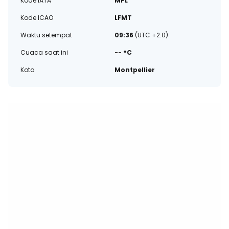
Kode IATA
MPL
Kode ICAO
LFMT
Waktu setempat
09:36
(UTC +2.0)
Cuaca saat ini
-- °C
Kota
Montpellier