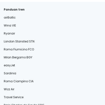
Panduan tren
airBaltic
Wina VIE
Ryanair
London Stansted STN
Roma Fiumicino FCO
Milan Bergamo BGY
easyJet
Sardinia
Roma Ciampino CIA
Wizz Air
Travel Service