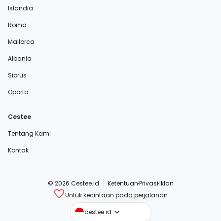
Islandia
Roma
Mallorca
Albania
Siprus
Oporto
Cestee
Tentang Kami
Kontak
© 2026 Cestee.id
Ketentuan
Privasi
Iklan
Untuk kecintaan pada perjalanan
cestee.com
cestee.id