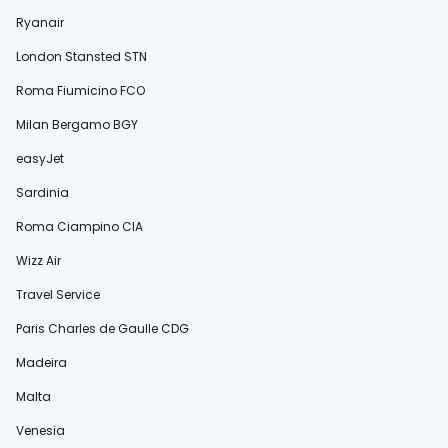
Ryanair
London Stansted STN
Roma Fiumicino FCO
Milan Bergamo BGY
easyJet
Sardinia
Roma Ciampino CIA
Wizz Air
Travel Service
Paris Charles de Gaulle CDG
Madeira
Malta
Venesia