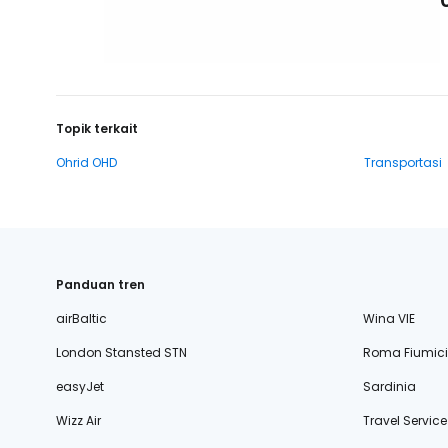
Topik terkait
Ohrid OHD
Transportasi
Panduan tren
airBaltic
Wina VIE
London Stansted STN
Roma Fiumic
easyJet
Sardinia
Wizz Air
Travel Service