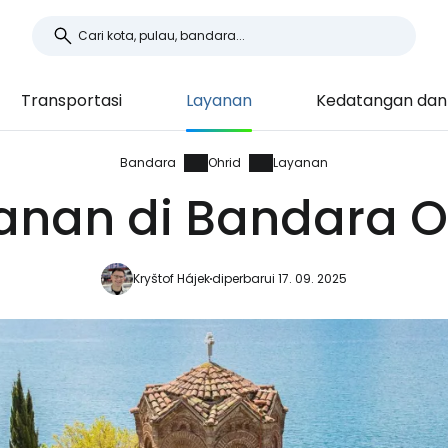
Transportasi
Layanan
Kedatangan dan
Bandara
Ohrid
Layanan
anan di Bandara O
Kryštof Hájek
diperbarui 17. 09. 2025