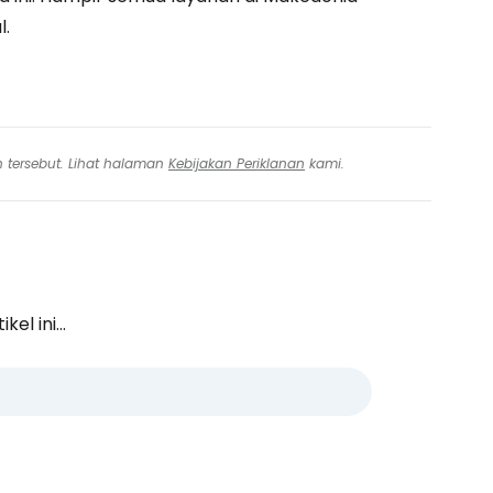
l.
n tersebut. Lihat halaman
Kebijakan Periklanan
kami.
l ini...