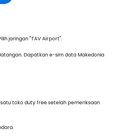
ih jaringan "TAV Airport".
estee
edatangan. Dapatkan e-sim data Makedonia
unia
utkan dengan Google
 satu toko
duty free
setelah pemeriksaan
tkan dengan Facebook
ndara.