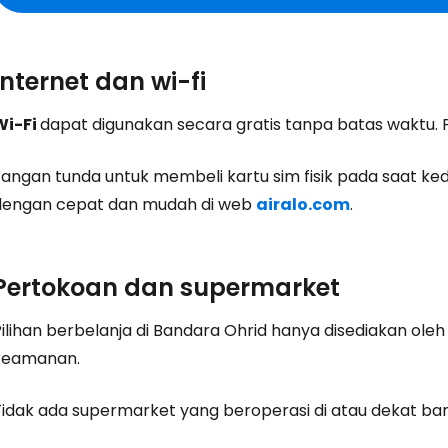
Internet dan wi-fi
Wi-Fi
dapat digunakan secara gratis tanpa batas waktu. Pil
Masuk ke C
Jangan tunda untuk membeli kartu sim fisik pada saat k
dengan cepat dan mudah di web
airalo.com
.
... komunitas perjalanan di seluruh d
Pertokoan dan supermarket
Lanj
ilihan berbelanja di Bandara Ohrid hanya disediakan oleh
keamanan.
Lanju
Tidak ada supermarket yang beroperasi di atau dekat ba