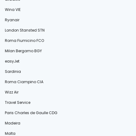
Wina VIE
Ryanair
London Stansted STN
Roma Fiumicino FCO
Milan Bergamo BGY
easyJet
Sardinia
Roma Ciampino CIA
Wizz Air
Travel Service
Paris Charles de Gaulle CDG
Madeira
Malta