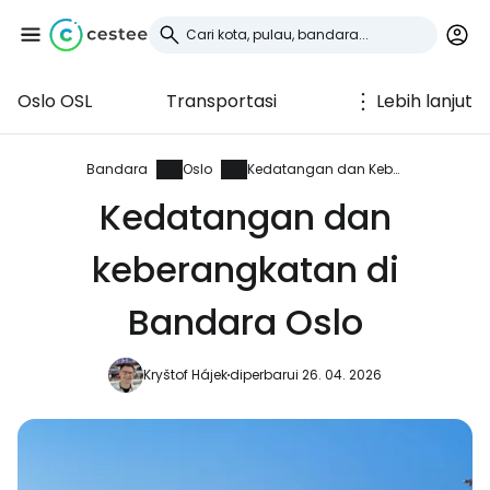
Oslo OSL
Transportasi
Lebih lanjut
Masuk ke Cestee
... komunitas perjalanan di seluruh dunia
Bandara
Oslo
Kedatangan dan Keberangkatan
Kedatangan dan
Lanjutkan dengan Google
keberangkatan di
Bandara Oslo
Lanjutkan dengan Facebook
Kryštof Hájek
diperbarui 26. 04. 2026
Lanjutkan dengan email