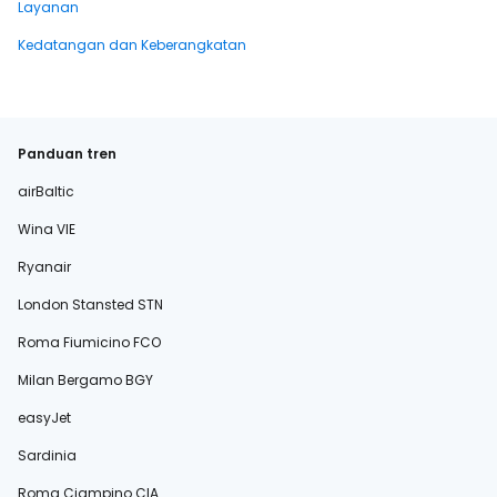
Layanan
Kedatangan dan Keberangkatan
Panduan tren
airBaltic
Wina VIE
Ryanair
London Stansted STN
Roma Fiumicino FCO
Milan Bergamo BGY
easyJet
Sardinia
Roma Ciampino CIA