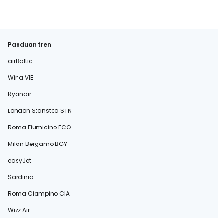
Panduan tren
airBaltic
Wina VIE
Ryanair
London Stansted STN
Roma Fiumicino FCO
Milan Bergamo BGY
easyJet
Sardinia
Roma Ciampino CIA
Wizz Air