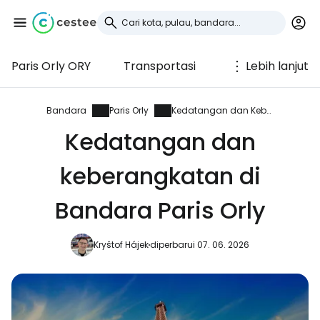
Paris Orly ORY
Transportasi
Lebih lanjut
Masuk ke Cestee
... komunitas perjalanan di seluruh dunia
Bandara
Paris Orly
Kedatangan dan Keberangkatan
Kedatangan dan
Lanjutkan dengan Google
keberangkatan di
Bandara Paris Orly
Lanjutkan dengan Facebook
Kryštof Hájek
diperbarui 07. 06. 2026
Lanjutkan dengan email