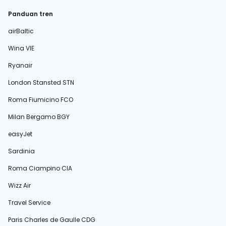
Panduan tren
airBaltic
Wina VIE
Ryanair
London Stansted STN
Roma Fiumicino FCO
Milan Bergamo BGY
easyJet
Sardinia
Roma Ciampino CIA
Wizz Air
Travel Service
Paris Charles de Gaulle CDG