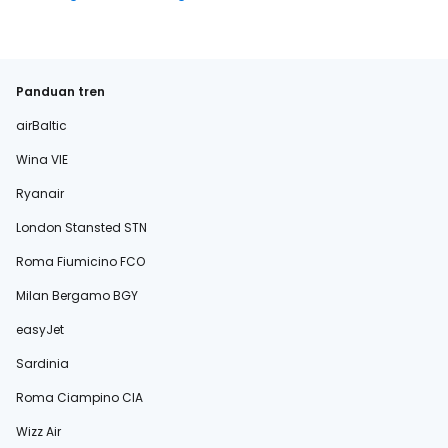
Panduan tren
airBaltic
Wina VIE
Ryanair
London Stansted STN
Roma Fiumicino FCO
Milan Bergamo BGY
easyJet
Sardinia
Roma Ciampino CIA
Wizz Air