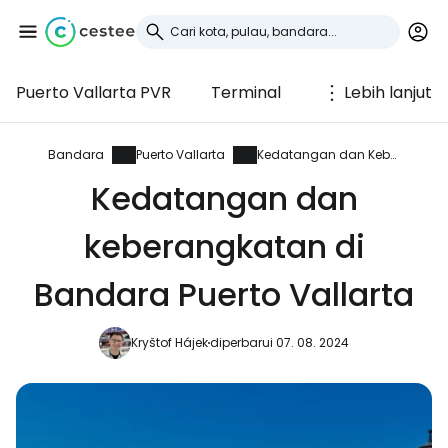
Puerto Vallarta PVR
Terminal
Lebih lanjut
Masuk ke Cestee
... komunitas perjalanan di seluruh dunia
Bandara
Puerto Vallarta
Kedatangan dan Keberangkatan
Kedatangan dan
Lanjutkan dengan Google
keberangkatan di
Bandara Puerto Vallarta
Lanjutkan dengan Facebook
Kryštof Hájek
diperbarui 07. 08. 2024
Lanjutkan dengan email