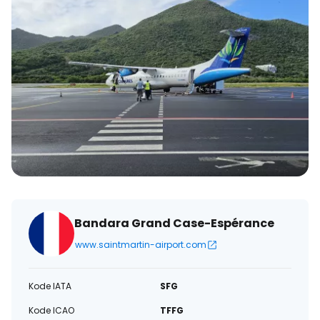
Bandara Grand Case-Espérance
www.saintmartin-airport.com
Kode IATA
SFG
Kode ICAO
TFFG