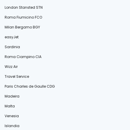
London Stansted STN
Roma Fiumicino FCO
Milan Bergamo BGY
easyJet
Sardinia
Roma Ciampino CIA
Wizz Air
Travel Service
Paris Charles de Gaulle CDG
Madeira
Malta
Venesia
Islandia