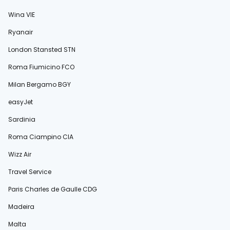
Wina VIE
Ryanair
London Stansted STN
Roma Fiumicino FCO
Milan Bergamo BGY
easyJet
Sardinia
Roma Ciampino CIA
Wizz Air
Travel Service
Paris Charles de Gaulle CDG
Madeira
Malta