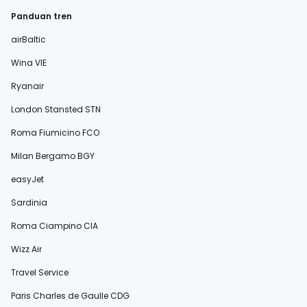
Panduan tren
airBaltic
Wina VIE
Ryanair
London Stansted STN
Roma Fiumicino FCO
Milan Bergamo BGY
easyJet
Sardinia
Roma Ciampino CIA
Wizz Air
Travel Service
Paris Charles de Gaulle CDG