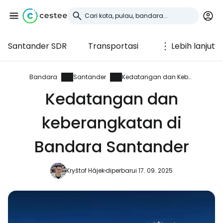
Santander SDR
Transportasi
Lebih lanjut
Masuk ke Cestee
... komunitas perjalanan di seluruh dunia
Bandara
Santander
Kedatangan dan Keberangkatan
Kedatangan dan
Lanjutkan dengan Google
keberangkatan di
Bandara Santander
Lanjutkan dengan Facebook
Kryštof Hájek
diperbarui 17. 09. 2025
Lanjutkan dengan email