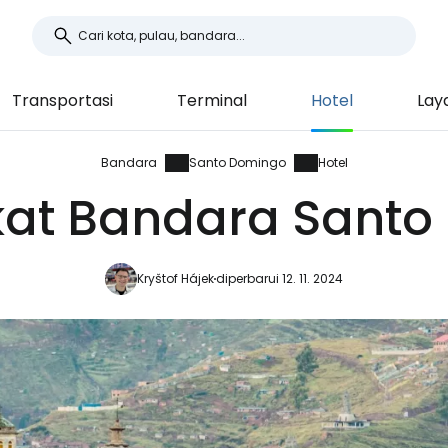
Transportasi
Terminal
Hotel
Lay
Bandara
Santo Domingo
Hotel
kat Bandara Sant
Kryštof Hájek
diperbarui 12. 11. 2024