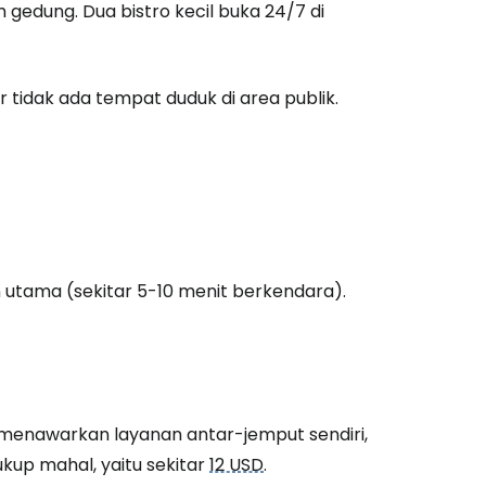
gedung. Dua bistro kecil buka 24/7 di
estee
tidak ada tempat duduk di area publik.
unia
utkan dengan Google
an utama (sekitar 5-10 menit berkendara).
tkan dengan Facebook
tkan dengan email
 menawarkan layanan antar-jemput sendiri,
kup mahal, yaitu sekitar
12 USD
.