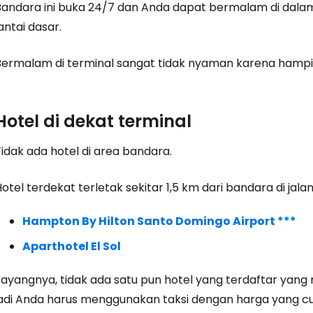
Bandara ini buka 24/7 dan Anda dapat bermalam di dalam 
antai dasar.
Masuk ke C
Bermalam di terminal sangat tidak nyaman karena hampir 
... komunitas perjalanan di seluruh d
Hotel di dekat terminal
Lanj
idak ada hotel di area bandara.
otel terdekat terletak sekitar 1,5 km dari bandara di jal
Lanju
Hampton By Hilton Santo Domingo Airport ***
Aparthotel El Sol
Lanju
Sayangnya, tidak ada satu pun hotel yang terdaftar yang
jadi Anda harus menggunakan taksi dengan harga yang cu