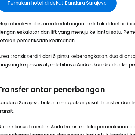
... komunitas perjalanan di seluruh d
Temukan hotel di dekat Bandara Sarajevo
Lanj
Meja check-in dan area kedatangan terletak di lantai das
dengan eskalator dan lift yang menuju ke lantai satu. P
setelah pemeriksaan keamanan.
Lanju
Area transit terdiri dari 6 pintu keberangkatan, dua di 
langsung ke pesawat, selebihnya Anda akan diantar ke p
Lanju
Transfer antar penerbangan
Bandara Sarajevo bukan merupakan pusat transfer dan ti
ransit.
alam kasus transfer, Anda harus melalui pemeriksaan pasp