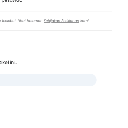
 pesawat.
n tersebut. Lihat halaman
Kebijakan Periklanan
kami.
l ini...