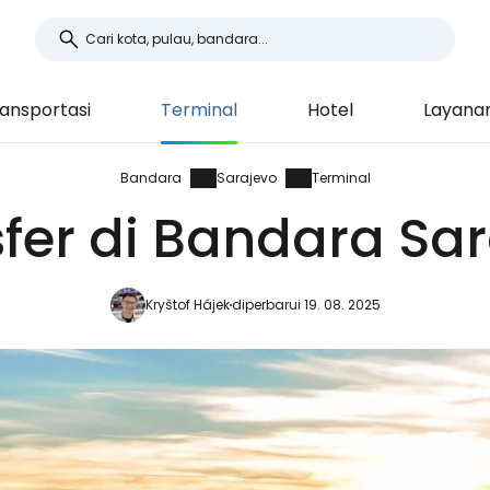
ansportasi
Terminal
Hotel
Layana
Bandara
Sarajevo
Terminal
fer di Bandara Sa
Kryštof Hájek
diperbarui 19. 08. 2025