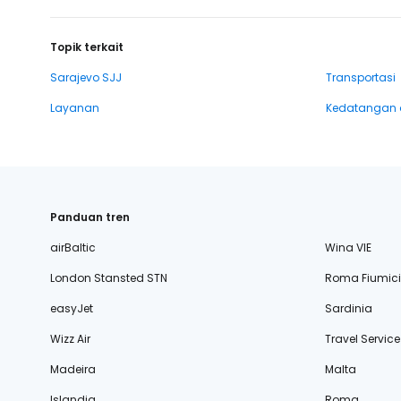
Topik terkait
Sarajevo SJJ
Transportasi
Layanan
Kedatangan 
Panduan tren
airBaltic
Wina VIE
London Stansted STN
Roma Fiumic
easyJet
Sardinia
Wizz Air
Travel Service
Madeira
Malta
Islandia
Roma