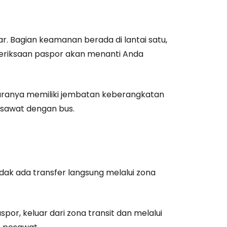
unia
utkan dengan Google
ar. Bagian keamanan berada di lantai satu,
emeriksaan paspor akan menanti Anda
tkan dengan Facebook
antaranya memiliki jembatan keberangkatan
esawat dengan bus.
tkan dengan email
dak ada transfer langsung melalui zona
or, keluar dari zona transit dan melalui