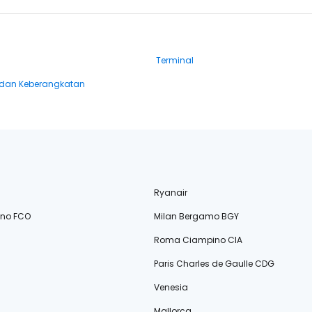
Terminal
dan Keberangkatan
Ryanair
ino FCO
Milan Bergamo BGY
Roma Ciampino CIA
Paris Charles de Gaulle CDG
Venesia
Mallorca