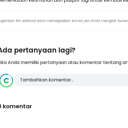
pemeriksaan keamanan dan paspor lagi untuk kembali ke
mungkinkan tim editorial kami mendapatkan komisi jika Anda mengklik tauta
Ada pertanyaan lagi?
ika Anda memiliki pertanyaan atau komentar tentang artike
Tambahkan komentar...
0 komentar