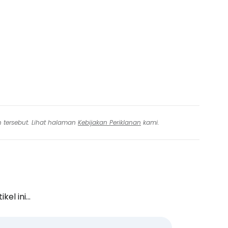
tkan dengan email
n tersebut. Lihat halaman
Kebijakan Periklanan
kami.
l ini...