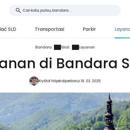
liač SLD
Transportasi
Parkir
Layan
Bandara
Sliač
Layanan
anan di Bandara S
Kryštof Hájek
diperbarui 19. 02. 2025