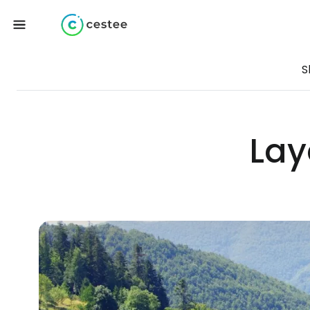
S
Lay