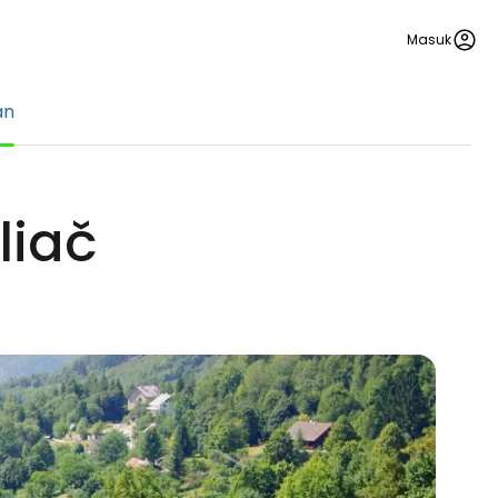
Masuk
an
liač