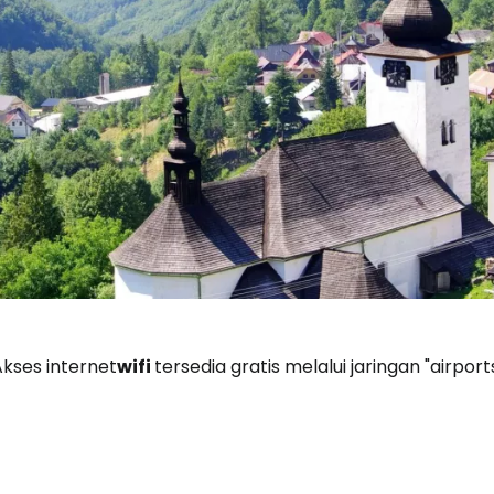
Masuk ke C
... komunitas perjalanan di seluruh d
Akses internet
wifi
tersedia gratis melalui jaringan "airports
Lanj
Lanju