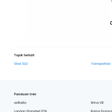
Topik terkait
Sliač SLD
Transportasi
Panduan tren
airBaltic
Wina VIE
London Stansted STN
Roma Fiumic