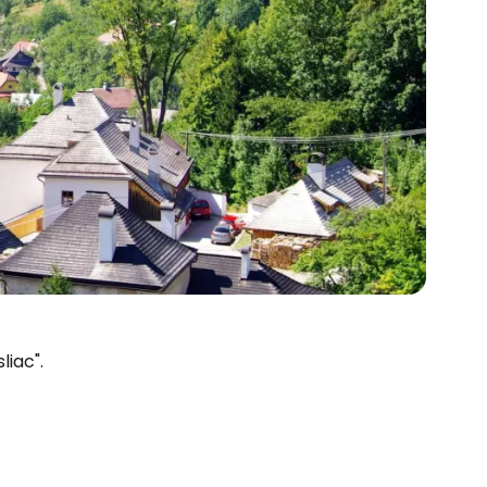
estee
unia
liac".
utkan dengan Google
tkan dengan Facebook