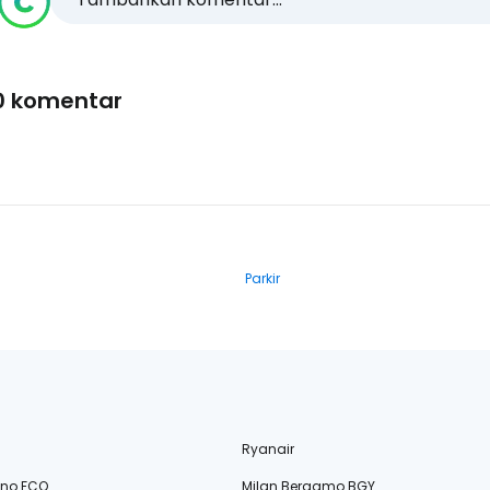
0 komentar
Parkir
Ryanair
ino FCO
Milan Bergamo BGY