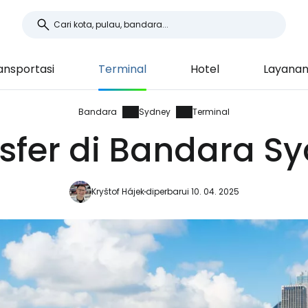
ansportasi
Terminal
Hotel
Layana
Bandara
Sydney
Terminal
sfer di Bandara S
Kryštof Hájek
diperbarui 10. 04. 2025