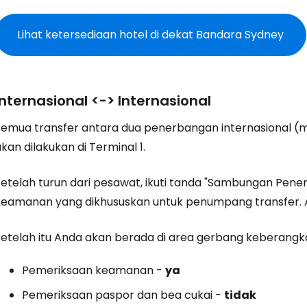
Lihat ketersediaan hotel di dekat Bandara Sydney
Masuk ke C
Internasional <-> Internasional
... komunitas perjalanan di seluruh d
Semua transfer antara dua penerbangan internasional (m
Lanj
kan dilakukan di Terminal 1.
Setelah turun dari pesawat, ikuti tanda "Sambungan Pen
Lanju
keamanan yang dikhususkan untuk penumpang transfer. Ant
Setelah itu Anda akan berada di area gerbang keberangk
Lanju
Pemeriksaan keamanan -
ya
Pemeriksaan paspor dan bea cukai -
tidak