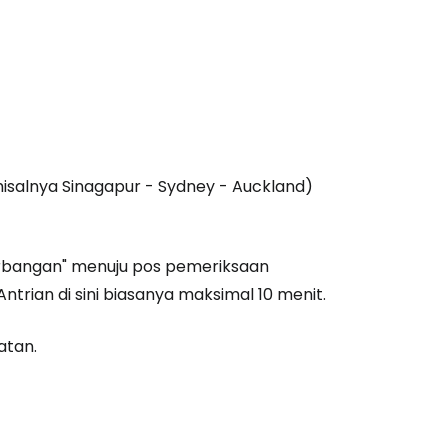
estee
unia
isalnya Sinagapur - Sydney - Auckland)
utkan dengan Google
erbangan" menuju pos pemeriksaan
tkan dengan Facebook
rian di sini biasanya maksimal 10 menit.
atan.
tkan dengan email